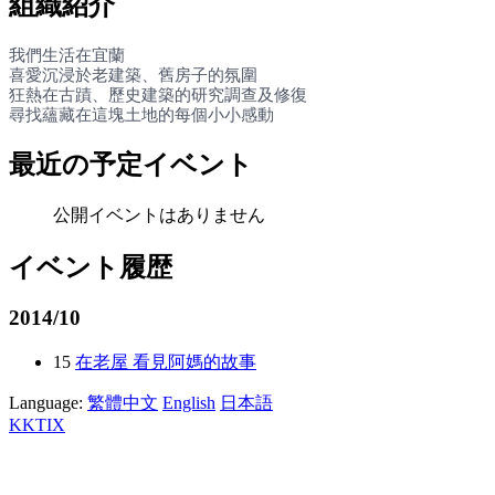
組織紹介
我們生活在宜蘭
喜愛沉浸於老建築、舊房子的氛圍
狂熱在古蹟、歷史建築的研究調查及修復
尋找蘊藏在這塊土地的每個小小感動
最近の予定イベント
公開イベントはありません
イベント履歴
2014/10
15
在老屋 看見阿媽的故事
Language:
繁體中文
English
日本語
KKTIX